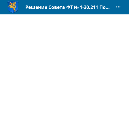
Решение Совета ФТ № 1-30.211 Положение об обеспеч. доступа к инф.pdf