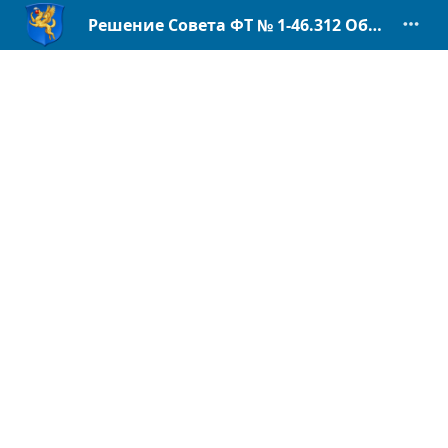
Решение Совета ФТ № 1-46.312 Об утв. Положения о рег. гос. контроле инвалид. квоты.pdf