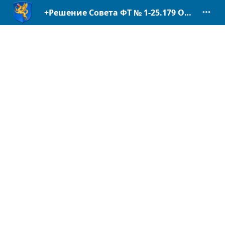
+Решение Совета ФТ № 1-25.179 О внес. изм. в Регламент.pdf