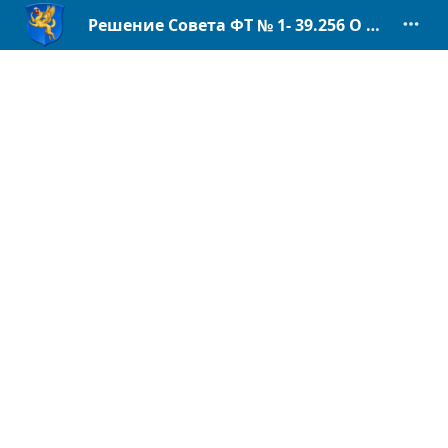
Решение Совета ФТ № 1- 39.256 О внес. изм. в Соц.кодекс (газификация).pdf