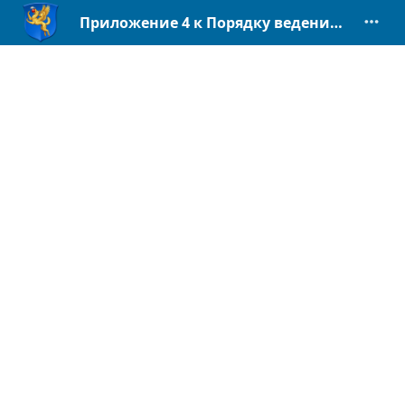
Приложение 4 к Порядку ведения реестра операторов курортного сбора.pdf