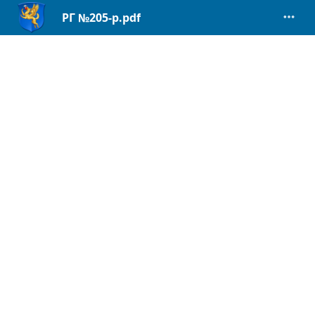
РГ №205-р.pdf