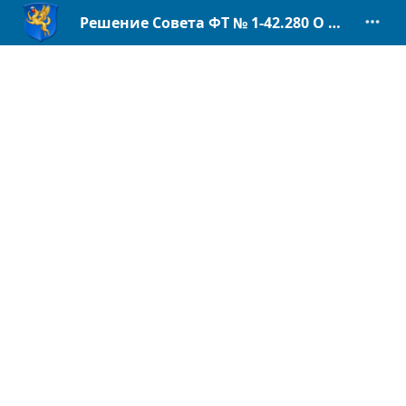
Решение Совета ФТ № 1-42.280 О внес. изм. в бюджет ФТ на 2024 г.pdf