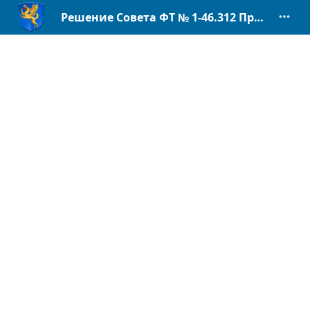
Решение Совета ФТ № 1-46.312 Приложение 1 к Положению о рег. гос. контроле инвалид. квоты.pdf