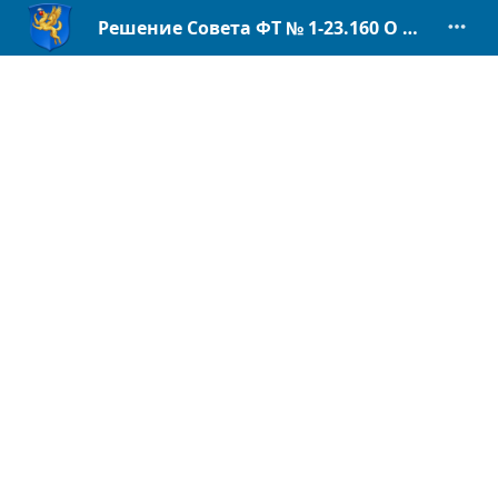
Решение Совета ФТ № 1-23.160 О внес. изм. в Регламент.pdf