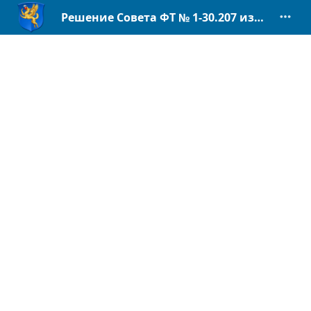
Решение Совета ФТ № 1-30.207 изм. в Положение о КСП.pdf